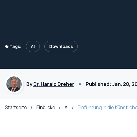
Tags:
AI
Downloads
By
Dr. Harald Dreher
Published: Jan. 28, 
Einführung in die Künstlich
Startseite
Einblicke
AI