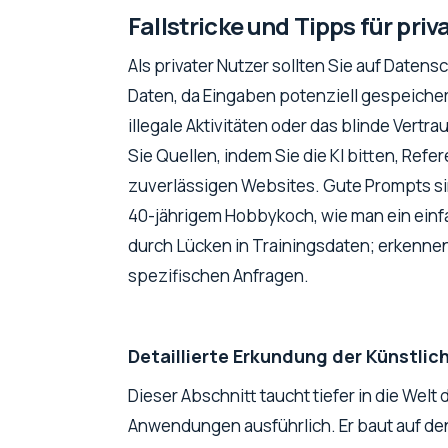
Fallstricke und Tipps für priv
Als privater Nutzer sollten Sie auf Daten
Daten, da Eingaben potenziell gespeicher
illegale Aktivitäten oder das blinde Vert
Sie Quellen, indem Sie die KI bitten, Ref
zuverlässigen Websites. Gute Prompts sind k
40-jährigem Hobbykoch, wie man ein einf
durch Lücken in Trainingsdaten; erkennen
spezifischen Anfragen.
Detaillierte Erkundung der Künstlich
Dieser Abschnitt taucht tiefer in die Welt 
Anwendungen ausführlich. Er baut auf den 