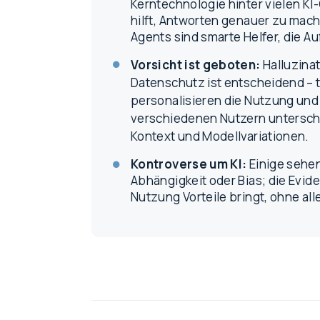
Kerntechnologie hinter vielen K
hilft, Antworten genauer zu ma
Agents sind smarte Helfer, die A
Vorsicht ist geboten:
Halluzinat
Datenschutz ist entscheidend – t
personalisieren die Nutzung und
verschiedenen Nutzern unterschi
Kontext und Modellvariationen.
Kontroverse um KI:
Einige sehen
Abhängigkeit oder Bias; die Evid
Nutzung Vorteile bringt, ohne all