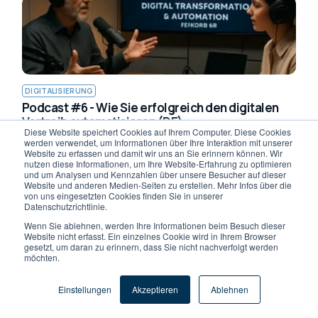
DIGITALISIERUNG
Podcast #6 - Wie Sie erfolgreich den digitalen
Vertreib automatisieren (DE)
Diese Website speichert Cookies auf Ihrem Computer. Diese Cookies
werden verwendet, um Informationen über Ihre Interaktion mit unserer
Website zu erfassen und damit wir uns an Sie erinnern können. Wir
nutzen diese Informationen, um Ihre Website-Erfahrung zu optimieren
und um Analysen und Kennzahlen über unsere Besucher auf dieser
Website und anderen Medien-Seiten zu erstellen. Mehr Infos über die
von uns eingesetzten Cookies finden Sie in unserer
Datenschutzrichtlinie.
Wenn Sie ablehnen, werden Ihre Informationen beim Besuch dieser
Website nicht erfasst. Ein einzelnes Cookie wird in Ihrem Browser
DIGITALISIERUNG
gesetzt, um daran zu erinnern, dass Sie nicht nachverfolgt werden
möchten.
5 Fehler bei der Auswahl eines
Dokumentenmanagementsystems DMS
Einstellungen
Akzeptieren
Ablehnen