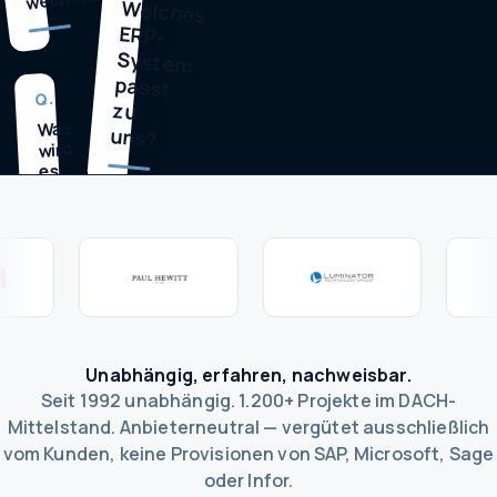
Welches
ERP-
System
passt
Q.
zu
Was
uns?
wird
es
wirklich
kosten?
Unabhängig, erfahren, nachweisbar.
Seit 1992 unabhängig. 1.200+ Projekte im DACH-
Mittelstand. Anbieterneutral — vergütet ausschließlich
vom Kunden, keine Provisionen von SAP, Microsoft, Sage
oder Infor.