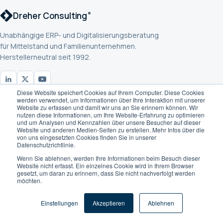
Dreher Consulting
®
Unabhängige ERP- und Digitalisierungsberatung
für Mittelstand und Familienunternehmen.
Herstellerneutral seit 1992.
Diese Website speichert Cookies auf Ihrem Computer. Diese Cookies
Dreher Consulting
werden verwendet, um Informationen über Ihre Interaktion mit unserer
Otto-Lilienthal-Strasse 36 · 71034 Böblingen · Deutschland
Website zu erfassen und damit wir uns an Sie erinnern können. Wir
nutzen diese Informationen, um Ihre Website-Erfahrung zu optimieren
+49 7031 714 879 0
und um Analysen und Kennzahlen über unsere Besucher auf dieser
Website und anderen Medien-Seiten zu erstellen. Mehr Infos über die
info@dreher-consulting.com
von uns eingesetzten Cookies finden Sie in unserer
Datenschutzrichtlinie.
Termin buchen
Wenn Sie ablehnen, werden Ihre Informationen beim Besuch dieser
Website nicht erfasst. Ein einzelnes Cookie wird in Ihrem Browser
gesetzt, um daran zu erinnern, dass Sie nicht nachverfolgt werden
möchten.
Einstellungen
Akzeptieren
Ablehnen
ERP-BERATUNG
ERP-Beratung