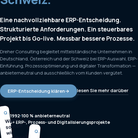
Eine nachvollziehbare ERP-Entscheidung.
Strukturierte Anforderungen. Ein steuerbares
Projekt bis Go-live. Messbar bessere Prozesse.
Dreher Consulting begleitet mittelständische Unternehmen in
Deutschland, Österreich und der Schweiz bei ERP-Auswahl, ERP-
Einführung, Prozessoptimierung und digitaler Transformation —
anbieterneutral und ausschließlich vom Kunden vergütet.
lesen Sie mehr darüber
ERP-Entscheidung klären
→
Q.
Seit 1992
100 % anbieterneutral
Wann
1.200+ ERP-, Prozess- und Digitalisierungsprojekte
sollten
Q.
wir
wechseln?