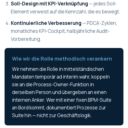
Soll-Design mit KPI-Verknüpfung
— jedes Soll-
Element verweist auf die Kennzahl, die es bewegt.
Kontinuierliche Verbesserung
— PDCA-Zyklen,
monatliches KPI-Cockpit, halbjährliche Audit-
Vorbereitung.
Wie wir die Rolle methodisch verankern
Wir nehmen die Rolle in mittelständischen
Mandaten temporär ad interim wahr, koppeln
sie an die Process-Owner-Funktion in
derselben Person und übergeben an einen
internen Anker. Wer mit einer fixen BPM-Suite
an Bord kommt, dokumentiert Prozesse zur
Suite hin — nicht zur Geschäftslogik.