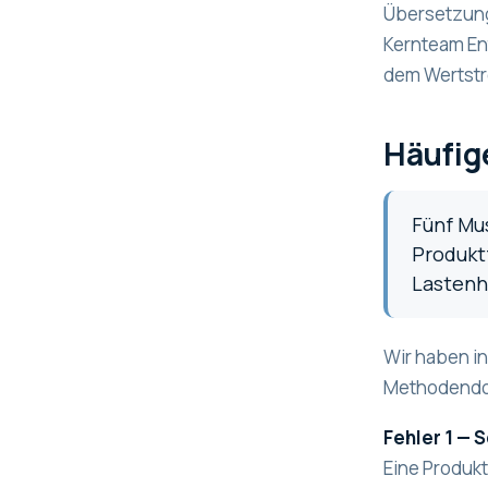
Übersetzung 
Kernteam Ent
dem Wertstro
Häufig
Fünf Mus
Produktf
Lastenh
Wir haben in
Methodend
Fehler 1 — 
Eine Produkt