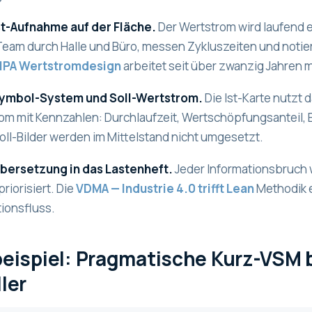
st-Aufnahme auf der Fläche.
Der Wertstrom wird laufend 
Team durch Halle und Büro, messen Zykluszeiten und notie
 IPA Wertstromdesign
arbeitet seit über zwanzig Jahren 
Symbol-System und Soll-Wertstrom.
Die Ist-Karte nutzt
om mit Kennzahlen: Durchlaufzeit, Wertschöpfungsanteil, B
Soll-Bilder werden im Mittelstand nicht umgesetzt.
bersetzung in das Lastenheft.
Jeder Informationsbruch w
riorisiert. Die
VDMA — Industrie 4.0 trifft Lean
Methodik e
ionsfluss.
beispiel: Pragmatische Kurz-VSM 
ler