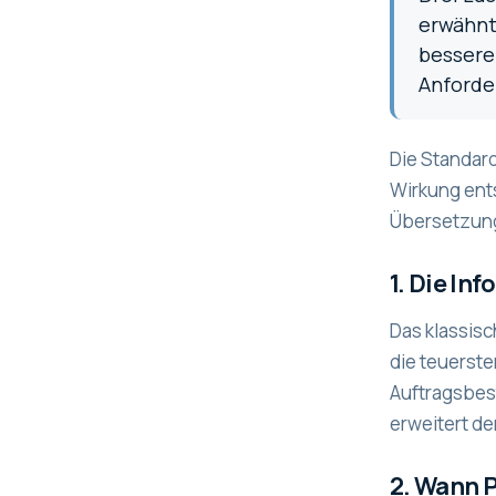
erwähnt
bessere
Anforde
Die Standard
Wirkung ent
Übersetzung
1. Die In
Das klassisc
die teuerst
Auftragsbes
erweitert de
2. Wann P