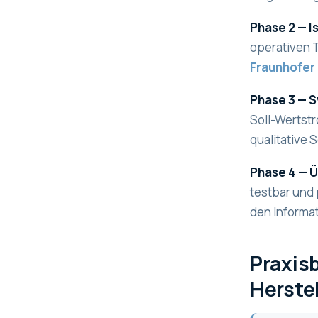
Phase 2 — I
operativen 
Fraunhofer
Phase 3 — 
Soll-Wertstr
qualitative 
Phase 4 — Ü
testbar und p
den Informat
Praxis
Herstel