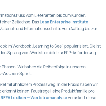
ormationsfluss vom Lieferanten bis zum Kunden,
 einer Zeitachse. Das
Lean Enterprise Institute
Material- und Informationsschritts vom Auftrag bis zur
ok im Workbook „Learning to See" popularisiert. Sie ist
en: den Sprung vom Wertstrombild zur ERP-Anforderung.
r Phasen. Wir haben die Reihenfolge in unseren
hs-Wochen-Sprint.
ikel mit ähnlichem Prozessweg. In der Praxis haben wir
d erkennt keinen. Faustregel: eine Produktfamilie pro
s
REFA Lexikon — Wertstromanalyse
verankert diese