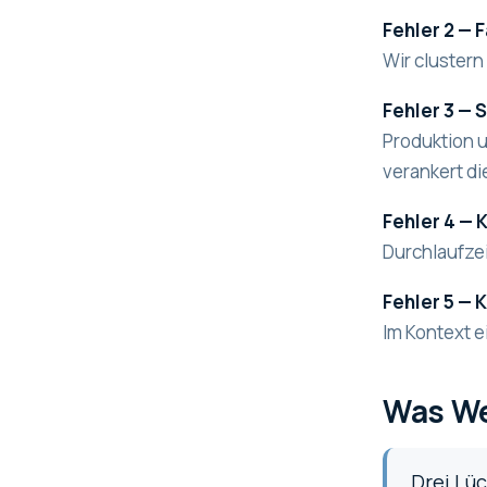
Fehler 2 — 
Wir cluster
Fehler 3 — 
Produktion u
verankert di
Fehler 4 — 
Durchlaufzei
Fehler 5 —
Im Kontext e
Was We
Drei Lü