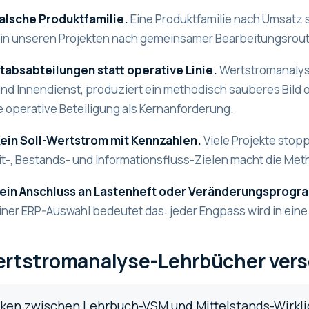
Falsche Produktfamilie.
Eine Produktfamilie nach Umsatz s
n in unseren Projekten nach gemeinsamer Bearbeitungsrout
Stabsabteilungen statt operative Linie.
Wertstromanalyse
nd Innendienst, produziert ein methodisch sauberes Bild o
e operative Beteiligung als Kernanforderung.
Kein Soll-Wertstrom mit Kennzahlen.
Viele Projekte stop
t-, Bestands- und Informationsfluss-Zielen macht die Met
 Kein Anschluss an Lastenheft oder Veränderungsprogr
iner ERP-Auswahl bedeutet das: jeder Engpass wird in ein
rtstromanalyse-Lehrbücher ver
cken zwischen Lehrbuch-VSM und Mittelstands-Wirklic