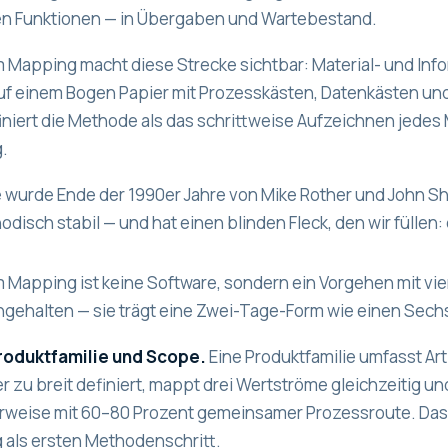
n Funktionen — in Übergaben und Wartebestand.
 Mapping macht diese Strecke sichtbar: Material- und Inf
uf einem Bogen Papier mit Prozesskästen, Datenkästen und
niert die Methode als das schrittweise Aufzeichnen jedes 
.
wurde Ende der 1990er Jahre von Mike Rother und John Sho
odisch stabil — und hat einen blinden Fleck, den wir füll
 Mapping ist keine Software, sondern ein Vorgehen mit vie
ingehalten — sie trägt eine Zwei-Tage-Form wie einen Sec
roduktfamilie und Scope.
Eine Produktfamilie umfasst Art
 zu breit definiert, mappt drei Wertströme gleichzeitig un
lerweise mit 60–80 Prozent gemeinsamer Prozessroute. Da
 als ersten Methodenschritt.