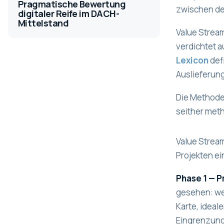
Pragmatische Bewertung
zwischen de
digitaler Reife im DACH-
Mittelstand
Value Stream
verdichtet a
Lexicon
defi
Auslieferung
Die Methode 
seither meth
Value Stream
Projekten e
Phase 1 — P
gesehen: wer
Karte, idea
Eingrenzung