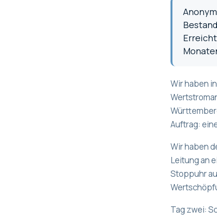
Anonymi
Bestand
Erreich
Monaten 
Wir haben i
Wertstromana
Württemberg
Auftrag: ein
Wir haben d
Leitung an e
Stoppuhr auf
Wertschöpfu
Tag zwei: So