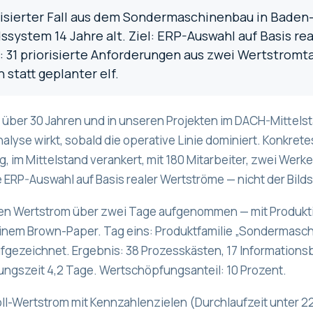
sierter Fall aus dem Sondermaschinenbau in Baden-W
ssystem 14 Jahre alt. Ziel: ERP-Auswahl auf Basis r
t: 31 priorisierte Anforderungen aus zwei Wertstrom
statt geplanter elf.
n über 30 Jahren und in unseren Projekten im DACH-Mittel
lyse wirkt, sobald die operative Linie dominiert. Konkre
, im Mittelstand verankert, mit 180 Mitarbeiter, zwei We
e ERP-Auswahl auf Basis realer Wertströme — nicht der Bi
en Wertstrom über zwei Tage aufgenommen — mit Produktion
inem Brown-Paper. Tag eins: Produktfamilie „Sondermaschi
gezeichnet. Ergebnis: 38 Prozesskästen, 17 Informationsb
ngszeit 4,2 Tage. Wertschöpfungsanteil: 10 Prozent.
ll-Wertstrom mit Kennzahlenzielen (Durchlaufzeit unter 2