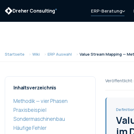
Dreher Consulting
ERP-Beratung
®
Startseite
Wiki
ERP Auswahl
Value Stream Mapping — Met
Veröffentlicht
Inhaltsverzeichnis
Methodik — vier Phasen
Praxisbeispiel
Definitio
Val
Sondermaschinenbau
Häufige Fehler
im 