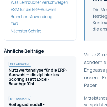
Was Lehrbücher verschweigen
VSM für die ERP-Auswahl
Die Me
festle
Branchen-Anwendung
Kontex
FAQ
die ans
Nächster Schritt
Ähnliche Beiträge
Value Str
sondern e
ERP AUSWAHL
Engpässe p
Nutzwertanalyse für die ERP-
Auswahl — diszipliniertes
unserer E
Scoring statt Excel-
Bauchgefühl
Paper.
Mittelstand
ERP AUSWAHL
Reifegradmodell -
verspricht z