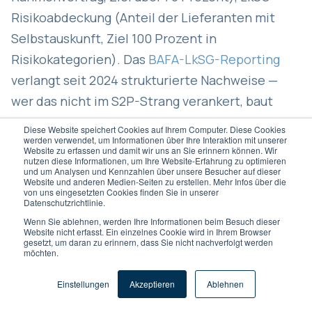
Risikoabdeckung (Anteil der Lieferanten mit
Selbstauskunft, Ziel 100 Prozent in
Risikokategorien). Das
BAFA-LkSG-Reporting
verlangt seit 2024 strukturierte Nachweise —
wer das nicht im S2P-Strang verankert, baut
paralleles Excel-Reporting auf.
Diese Website speichert Cookies auf Ihrem Computer. Diese Cookies
werden verwendet, um Informationen über Ihre Interaktion mit unserer
Website zu erfassen und damit wir uns an Sie erinnern können. Wir
Finanz-KPIs
zeigen den unmittelbaren Geld-
nutzen diese Informationen, um Ihre Website-Erfahrung zu optimieren
und um Analysen und Kennzahlen über unsere Besucher auf dieser
Effekt. Skonto-Realisierungsquote (Anteil der
Website und anderen Medien-Seiten zu erstellen. Mehr Infos über die
von uns eingesetzten Cookies finden Sie in unserer
genutzten Skontofristen, Ziel über 80 Prozent),
Datenschutzrichtlinie.
Savings aus Verhandlungen (mit klarer
Wenn Sie ablehnen, werden Ihre Informationen beim Besuch dieser
Website nicht erfasst. Ein einzelnes Cookie wird in Ihrem Browser
Definition: nur tatsächlich realisierte
gesetzt, um daran zu erinnern, dass Sie nicht nachverfolgt werden
möchten.
Einsparungen gegen Vorjahrespreis), Days
Payable Outstanding (DPO, abgestimmt mit
Einstellungen
Akzeptieren
Ablehnen
Working-Capital-Strategie). Im Mittelstand ist