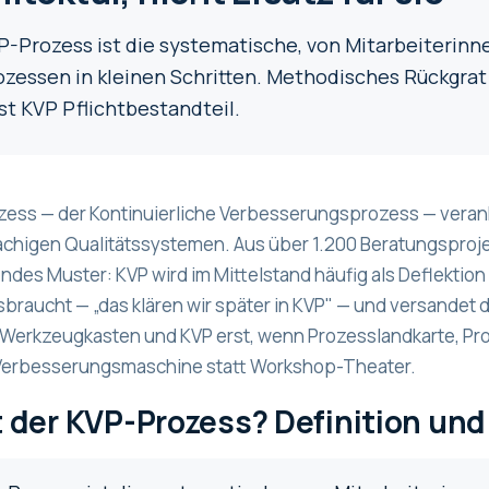
P-Prozess ist die systematische, von Mitarbeiterin
ozessen in kleinen Schritten. Methodisches Rückgrat 
st KVP Pflichtbestandteil.
zess — der Kontinuierliche Verbesserungsprozess — verank
chigen Qualitätssystemen. Aus über 1.200 Beratungsprojek
des Muster: KVP wird im Mittelstand häufig als Deflektio
braucht — „das klären wir später in KVP" — und versandet
 Werkzeugkasten und KVP erst, wenn Prozesslandkarte, Pr
Verbesserungsmaschine statt Workshop-Theater.
t der KVP-Prozess? Definition un