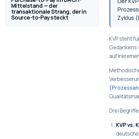
Der KVP
Mittelstand — der
Prozess
transaktionale Strang, der in
Source-to-Pay steckt
Zyklus (
KVP steht fü
Gedankens (
auf inkremen
Methodische
Verbesserun
(Prozessans
Qualitätsma
Drei Begriff
KVP vs. 
deutschsp