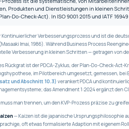
-Prozess ist die systematische, von Mitarbeiterinn
en, Produkten und Dienstleistungen in kleinen Schri
Plan-Do-Check-Act). In ISO 9001:2015 und IATF 16949 
r Kontinuierlicher Verbesserungsprozess und ist die deut
Masaaki Imai, 1986). Während Business Process Reengineer
telle Verbesserung in kleinen Schritten — getragen von de
s Rückgrat ist der PDCA-Zyklus, der Plan-Do-Check-Act-Kr
gshypothese, im Pilotbereich umgesetzt, gemessen, bei Er
atz und Abschnitt 10.3)
verankert PDCA und kontinuierl
nagementsysteme; das Amendment 1:2024 ergänzt den Cl
e muss man trennen, um den KVP-Prozess präzise zu greife
Kaizen
— Kaizen ist die japanische Ursprungsphilosophie a
rachige, oft etwas formalisierte Adaption mit eigenem Rol