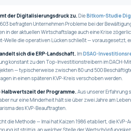
mt der Digitalisierungsdruck zu.
Die
Bitkom-Studie Dig
 603 befragten Unternehmen Probleme bei der Bewältigung 
n in der aktuellen Wirtschaftslage auch eine Krise zögerli
ut-Welle die operativen Lücken schließt — vorausgesetzt, 
ndelt sich die ERP-Landschaft.
Im
DSAG-Investitionsr
ng konstant zu den Top-Investitionstreibern im DACH-Mitt
jekten — typischerweise zwischen 80 und 500 Beschäftigte
fragen in einen späteren KVP-Kreis verschoben werden.
ie Halbwertszeit der Programme.
Aus unserer Erfahrung s
 aber nur eine Minderheit hält sie über zwei Jahre am Leben
harisma des KVP-Beauftragten.
 nicht die Methode — Imai hat Kaizen 1986 etabliert, die KVP
hrung ist strittig, an welcher Stelle der Wertschöpfungsket