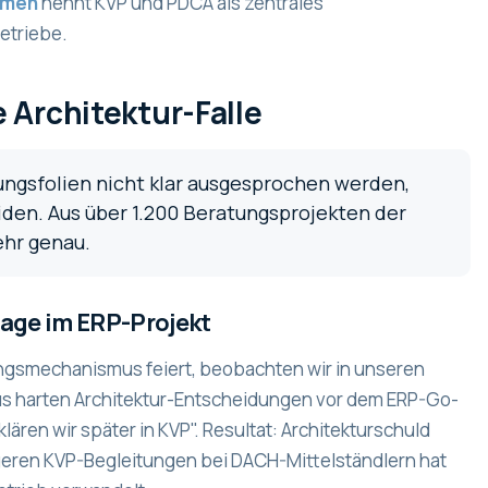
temen
nennt KVP und PDCA als zentrales
etriebe.
Architektur-Falle
ungsfolien nicht klar ausgesprochen werden,
den. Aus über 1.200 Beratungsprojekten der
ehr genau.
ssage im ERP-Projekt
rungsmechanismus feiert, beobachten wir in unseren
aus harten Architektur-Entscheidungen vor dem ERP-Go-
ären wir später in KVP". Resultat: Architekturschuld
ngeren KVP-Begleitungen bei DACH-Mittelständlern hat