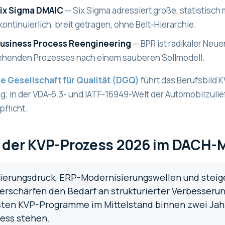
Six Sigma DMAIC
— Six Sigma adressiert große, statistisch
kontinuierlich, breit getragen, ohne Belt-Hierarchie.
Business Process Reengineering
— BPR ist radikaler Neue
ehenden Prozesses nach einem sauberen Sollmodell.
e Gesellschaft für Qualität (DGQ)
führt das Berufsbild 
ng; in der VDA-6.3- und IATF-16949-Welt der Automobilzuli
pflicht.
der KVP-Prozess 2026 im DACH-Mi
isierungsdruck, ERP-Modernisierungswellen und ste
erschärfen den Bedarf an strukturierter Verbesserun
sten KVP-Programme im Mittelstand binnen zwei Jah
zess stehen.