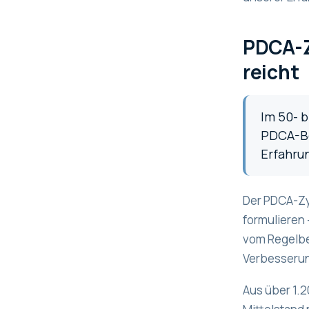
PDCA-Z
reicht
Im 50- 
PDCA-Bo
Erfahrun
Der PDCA-Zy
formulieren 
vom Regelbet
Verbesserun
Aus über 1.2