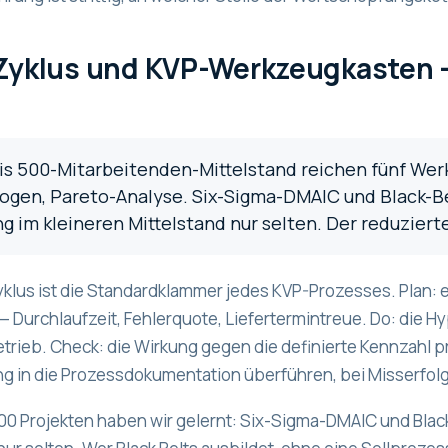
yklus und KVP-Werkzeugkasten — 
bis 500-Mitarbeitenden-Mittelstand reichen fünf Wer
gen, Pareto-Analyse. Six-Sigma-DMAIC und Black-Be
g im kleineren Mittelstand nur selten. Der reduzier
klus ist die Standardklammer jedes KVP-Prozesses. Plan:
— Durchlaufzeit, Fehlerquote, Liefertermintreue. Do: die
rieb. Check: die Wirkung gegen die definierte Kennzahl prü
g in die Prozessdokumentation überführen, bei Misserfol
00 Projekten haben wir gelernt: Six-Sigma-DMAIC und Blac