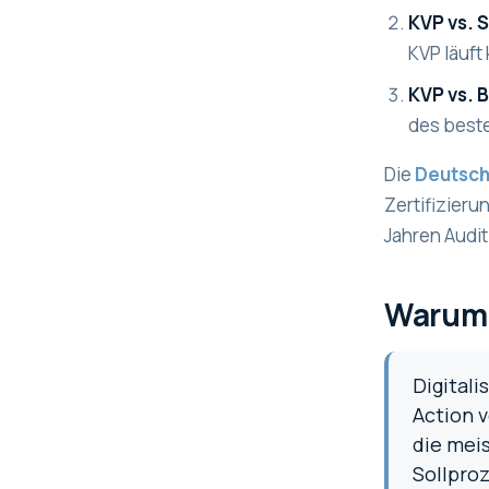
KVP vs. 
KVP läuft 
KVP vs. 
des best
Die
Deutsch
Zertifizieru
Jahren Audit
Warum 
Digital
Action v
die mei
Sollpro