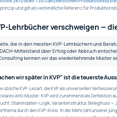
tlinie 2870 Blatt 1 zu Ganzheitlichen Produktionssys
rinzip und gilt als verbindliche Referenz für Produktionsb
P-Lehrbücher verschweigen — die 
nkte, die in den meisten KVP-Lehrbüchern und Berat
 DACH-Mittelstand über Erfolg oder Abbruch entschei
Consulting kennen wir das wiederkehrende Muster s
achen wir später in KVP" ist die teuerste Au
ie übliche KVP-Lesart, die KVP als universellen Verbesse
n klares Anti-Muster: KVP wird zunehmend als Deflektion 
ucht. Stammdaten-Logik, Variantenstruktur, Belegfluss — „kl
uerthema durch den KVP-Kreis. In der Mehrzahl unserer jü