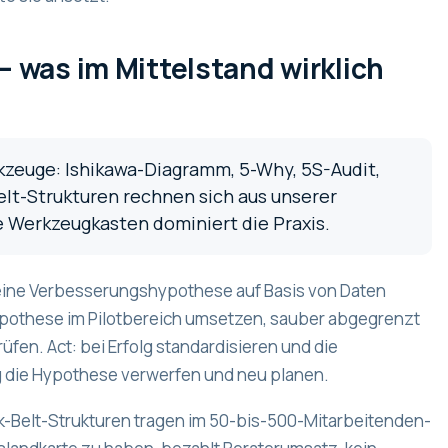
was im Mittelstand wirklich
kzeuge: Ishikawa-Diagramm, 5-Why, 5S-Audit,
lt-Strukturen rechnen sich aus unserer
te Werkzeugkasten dominiert die Praxis.
 eine Verbesserungshypothese auf Basis von Daten
 Hypothese im Pilotbereich umsetzen, sauber abgegrenzt
fen. Act: bei Erfolg standardisieren und die
g die Hypothese verwerfen und neu planen.
k-Belt-Strukturen tragen im 50-bis-500-Mitarbeitenden-