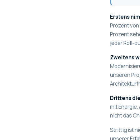
Erstens nim
Prozent von
Prozent sehe
jeder Roll-o
Zweitens wa
Modernisieru
unseren Pro
Architektur
Drittens d
mit Energie,
nicht das C
Strittig ist
unserer Erfa