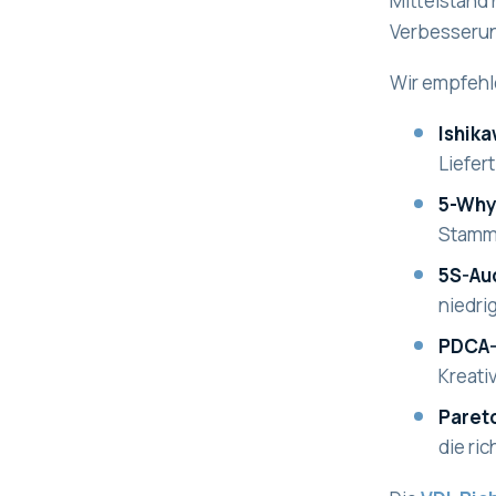
Mittelstand 
Verbesserun
Wir empfehle
Ishik
Liefer
5-Wh
Stamm
5S-Au
niedrig
PDCA
Kreativ
Paret
die ri