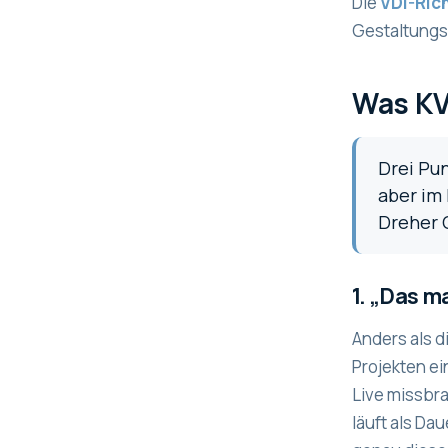
Die
VDI-Rich
Gestaltungsp
Was KV
Drei Pu
aber im
Dreher 
1. „Das m
Anders als d
Projekten ei
Live missbra
läuft als Da