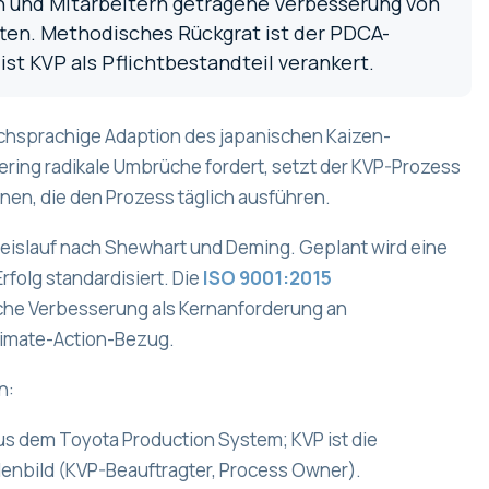
en und Mitarbeitern getragene Verbesserung von
tten. Methodisches Rückgrat ist der PDCA-
ist KVP als Pflichtbestandteil verankert.
schsprachige Adaption des japanischen Kaizen-
ing radikale Umbrüche fordert, setzt der KVP-Prozess
nen, die den Prozess täglich ausführen.
eislauf nach Shewhart und Deming. Geplant wird eine
folg standardisiert. Die
ISO 9001:2015
iche Verbesserung als Kernanforderung an
imate-Action-Bezug.
n:
us dem Toyota Production System; KVP ist die
lenbild (KVP-Beauftragter, Process Owner).