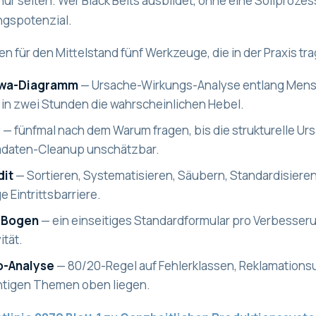
nur selten. Wer Black Belts ausbildet, ohne eine Sollproze
gspotenzial.
n für den Mittelstand fünf Werkzeuge, die in der Praxis tr
awa-Diagramm
— Ursache-Wirkungs-Analyse entlang Mensc
t in zwei Stunden die wahrscheinlichen Hebel.
y
— fünfmal nach dem Warum fragen, bis die strukturelle Ur
daten-Cleanup unschätzbar.
dit
— Sortieren, Systematisieren, Säubern, Standardisieren,
e Eintrittsbarriere.
-Bogen
— ein einseitiges Standardformular pro Verbesseru
ität.
o-Analyse
— 80/20-Regel auf Fehlerklassen, Reklamations
chtigen Themen oben liegen.