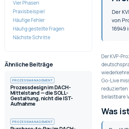
Vier Phasen
Praxisbeispiel
Der KV
Häufige Fehler
von Pr
16949 i
Häufig gestellte Fragen
Nächste Schritte
Der KVP-Pro
Ähnliche Beiträge
deutschspra
wiederkehren
Go-Live miss
PROZESSMANAGEMENT
Prozessdesign im DACH-
reduzierten
Mittelstand — die SOLL-
belastbare 
Gestaltung, nicht die IST-
Aufnahme
Was is
PROZESSMANAGEMENT
Purchase-to-Pay im DACH-