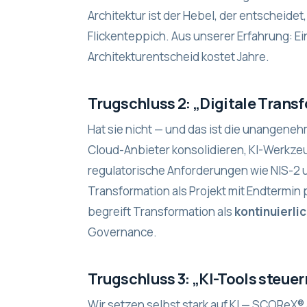
Architektur ist
der
Hebel, der entscheidet, o
Flickenteppich.
Aus unserer Erfahrung
: E
Architekturentscheid kostet Jahre.
Trugschluss 2: „Digitale Trans
Hat sie nicht — und das ist die unangene
Cloud-Anbieter konsolidieren, KI-Werkzeu
regulatorische Anforderungen wie NIS-2 und
Transformation als Projekt mit Endtermin p
begreift Transformation als
kontinuierl
Governance.
Trugschluss 3: „KI-Tools steuer
Wir setzen selbst stark auf KI —
SCOReX®