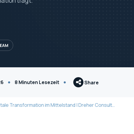
ation trägt.
EAM
26
8 Minuten Lesezeit
Share
EAM für die digitale Transformation im Mittelstand | Dreher Consulting