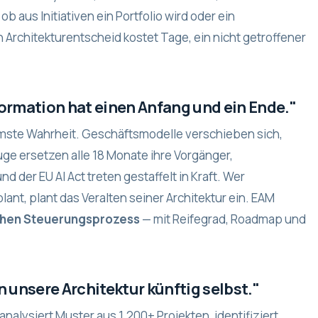
b aus Initiativen ein Portfolio wird oder ein
in Architekturentscheid kostet Tage, ein nicht getroffener
formation hat einen Anfang und ein Ende."
hmste Wahrheit. Geschäftsmodelle verschieben sich,
ge ersetzen alle 18 Monate ihre Vorgänger,
 der EU AI Act treten gestaffelt in Kraft. Wer
lant, plant das Veralten seiner Architektur ein. EAM
ichen Steuerungsprozess
— mit Reifegrad, Roadmap und
n unsere Architektur künftig selbst."
analysiert Muster aus 1.200+ Projekten, identifiziert