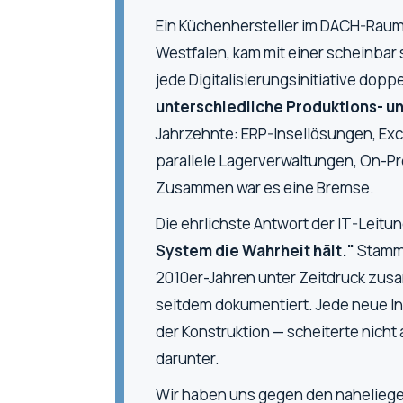
Ein Küchenhersteller im DACH-Raum, 
Westfalen, kam mit einer scheinbar 
jede Digitalisierungsinitiative dopp
unterschiedliche Produktions- 
Jahrzehnte: ERP-Insellösungen, Exc
parallele Lagerverwaltungen, On-P
Zusammen war es eine Bremse.
Die ehrlichste Antwort der IT-Leit
System die Wahrheit hält."
Stammd
2010er-Jahren unter Zeitdruck zu
seitdem dokumentiert. Jede neue Init
der Konstruktion — scheiterte nicht
darunter.
Wir haben uns gegen den naheliege