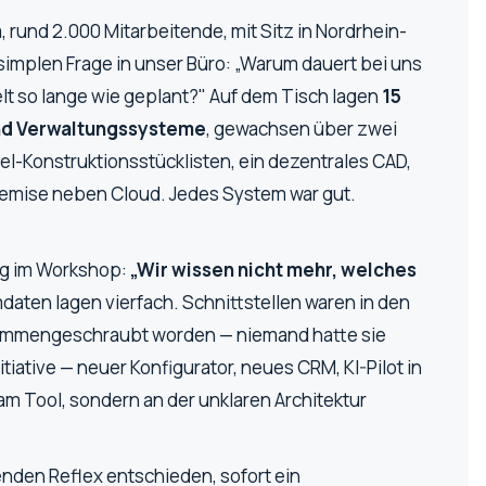
rund 2.000 Mitarbeitende, mit Sitz in Nordrhein-
simplen Frage in unser Büro:
„Warum dauert bei uns
elt so lange wie geplant?"
Auf dem Tisch lagen
15
und Verwaltungssysteme
, gewachsen über zwei
el-Konstruktionsstücklisten, ein dezentrales CAD,
remise neben Cloud. Jedes System war gut.
ung im Workshop:
„Wir wissen nicht mehr, welches
aten lagen vierfach. Schnittstellen waren in den
sammengeschraubt worden — niemand hatte sie
iative — neuer Konfigurator, neues CRM, KI-Pilot in
 am Tool, sondern an der unklaren Architektur
nden Reflex entschieden, sofort ein