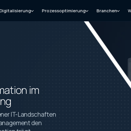
Digitalisierung
Prozessoptimierung
Branchen
W
rmation im
ing
ener IT-Landschaften
 Management den