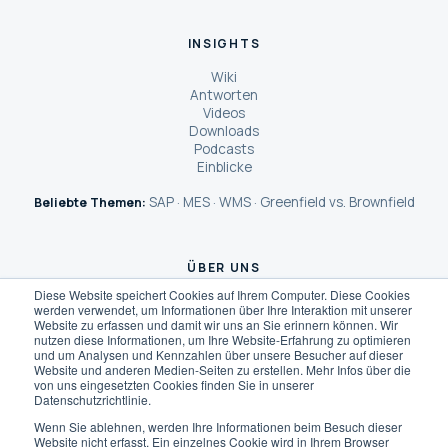
INSIGHTS
Wiki
Antworten
Videos
Downloads
Podcasts
Einblicke
SAP
MES
WMS
Greenfield vs. Brownfield
Beliebte Themen:
·
·
·
ÜBER UNS
Diese Website speichert Cookies auf Ihrem Computer. Diese Cookies
Über Dreher Consulting
werden verwendet, um Informationen über Ihre Interaktion mit unserer
Wie wir arbeiten
Website zu erfassen und damit wir uns an Sie erinnern können. Wir
Unsere Kunden
nutzen diese Informationen, um Ihre Website-Erfahrung zu optimieren
und um Analysen und Kennzahlen über unsere Besucher auf dieser
Das sagen unsere Kunden
Website und anderen Medien-Seiten zu erstellen. Mehr Infos über die
SCOReX® AI
von uns eingesetzten Cookies finden Sie in unserer
KI-Berater
Datenschutzrichtlinie.
Karriere
Wenn Sie ablehnen, werden Ihre Informationen beim Besuch dieser
Website nicht erfasst. Ein einzelnes Cookie wird in Ihrem Browser