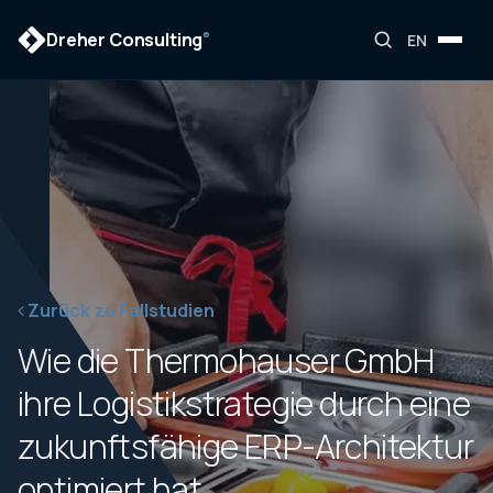
Dreher Consulting
®
EN
Zurück zu Fallstudien
Wie die Thermohauser GmbH
ihre Logistikstrategie durch eine
zukunftsfähige ERP-Architektur
optimiert hat