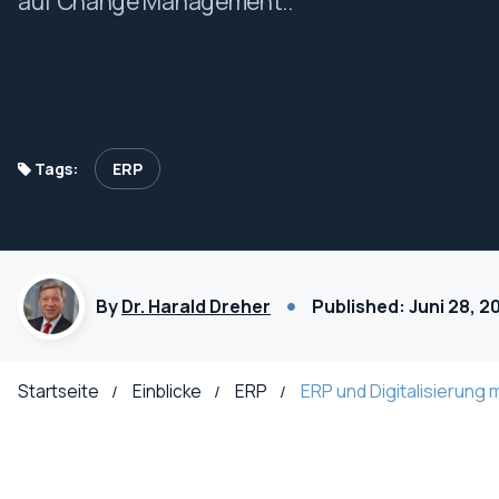
auf Change Management..
Tags:
ERP
By
Dr. Harald Dreher
Published: Juni 28, 2
ERP und Digitalisierung 
Startseite
Einblicke
ERP