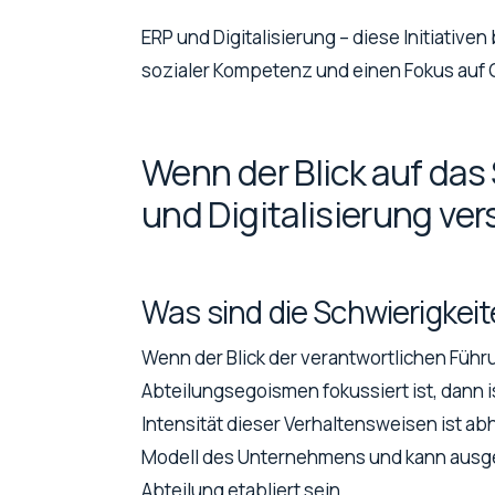
ERP und Digitalisierung – diese Initiativ
sozialer Kompetenz und einen Fokus au
Wenn der Blick auf das
und Digitalisierung ver
Was sind die Schwierigkei
Wenn der Blick der verantwortlichen Führu
Abteilungsegoismen fokussiert ist, dann 
Intensität dieser Verhaltensweisen ist 
Modell des Unternehmens und kann ausgeh
Abteilung etabliert sein.