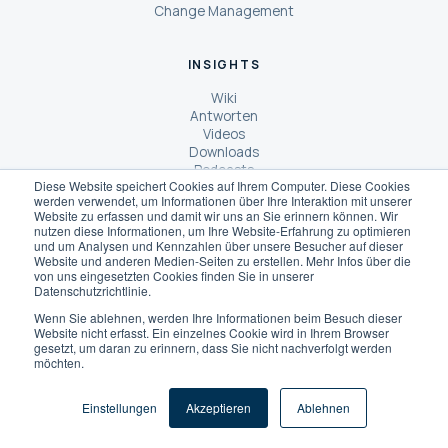
Change Management
INSIGHTS
Wiki
Antworten
Videos
Downloads
Podcasts
Diese Website speichert Cookies auf Ihrem Computer. Diese Cookies
Einblicke
werden verwendet, um Informationen über Ihre Interaktion mit unserer
Website zu erfassen und damit wir uns an Sie erinnern können. Wir
SAP
MES
WMS
Greenfield vs. Brownfield
Beliebte Themen:
·
·
·
nutzen diese Informationen, um Ihre Website-Erfahrung zu optimieren
und um Analysen und Kennzahlen über unsere Besucher auf dieser
Website und anderen Medien-Seiten zu erstellen. Mehr Infos über die
von uns eingesetzten Cookies finden Sie in unserer
ÜBER UNS
Datenschutzrichtlinie.
Wenn Sie ablehnen, werden Ihre Informationen beim Besuch dieser
Über Dreher Consulting
Website nicht erfasst. Ein einzelnes Cookie wird in Ihrem Browser
Wie wir arbeiten
gesetzt, um daran zu erinnern, dass Sie nicht nachverfolgt werden
Unsere Kunden
möchten.
Das sagen unsere Kunden
SCOReX® AI
Einstellungen
Akzeptieren
Ablehnen
KI-Berater
Karriere