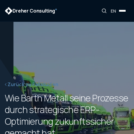
Dreher Consulting
®
EN
Zurück zu Fallstudien
Wie Barth Metall seine Prozesse
durch strategische ERP-
Optimierung zukunftssicher
gemacht hat