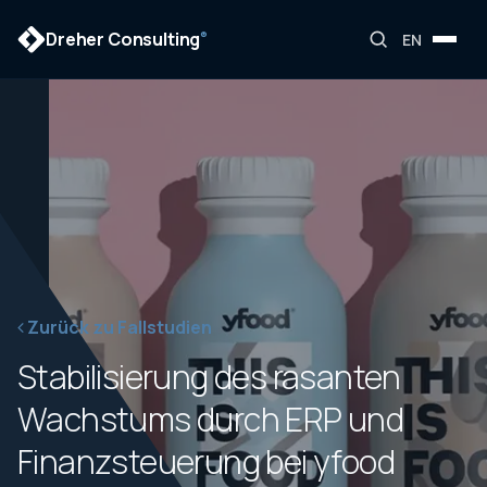
Dreher Consulting
®
EN
Zurück zu Fallstudien
Stabilisierung des rasanten
Wachstums durch ERP und
Finanzsteuerung bei yfood