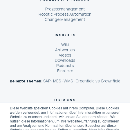
Prozessmanagement
Robotic Process Automation
Change Management
INSIGHTS
Wiki
Antworten
Videos
Downloads
Podcasts
Einblicke
SAP
MES
WMS
Greenfield vs. Brownfield
Beliebte Themen:
·
·
·
ÜBER UNS
Diese Website speichert Cookies auf Ihrem Computer. Diese Cookies
Über Dreher Consulting
werden verwendet, um Informationen über Ihre Interaktion mit unserer
Wie wir arbeiten
Website zu erfassen und damit wir uns an Sie erinnern können. Wir
Unsere Kunden
nutzen diese Informationen, um Ihre Website-Erfahrung zu optimieren
und um Analysen und Kennzahlen über unsere Besucher auf dieser
Das sagen unsere Kunden
Website und anderen Medien-Seiten zu erstellen. Mehr Infos über die