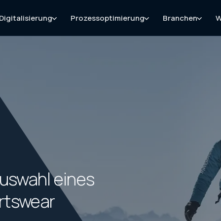
Digitalisierung
Prozessoptimierung
Branchen
W
uswahl eines
rtswear