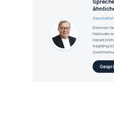
Sprechen
ähnlich
Geschäftsfü
Erkennen Si
Fallstudie w
Harald Drehe
tragfähig is
Zweitmeinu
Gesprä