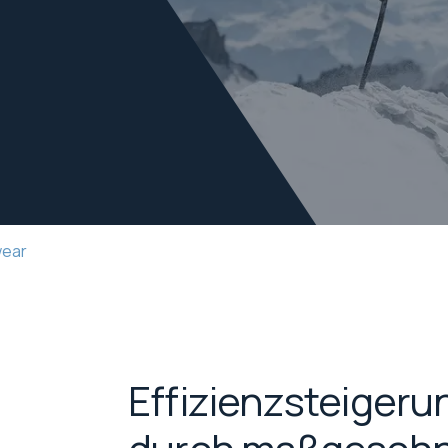
wear
Effizienzsteigerun