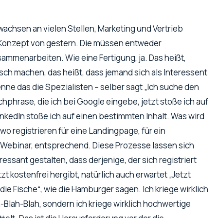
chsen an vielen Stellen, Marketing und Vertrieb
s Konzept von gestern. Die müssen entweder
ammenarbeiten. Wie eine Fertigung, ja. Das heißt,
ch machen, das heißt, dass jemand sich als Interessent
enne das die Spezialisten – selber sagt „Ich suche den
chphrase, die ich bei Google eingebe, jetzt stoße ich auf
nkedIn stoße ich auf einen bestimmten Inhalt. Was wird
wo registrieren für eine Landingpage, für ein
Webinar, entsprechend. Diese Prozesse lassen sich
essant gestalten, dass derjenige, der sich registriert
zt kostenfrei hergibt, natürlich auch erwartet „Jetzt
 die Fische“, wie die Hamburger sagen. Ich kriege wirklich
h-Blah-Blah, sondern ich kriege wirklich hochwertige