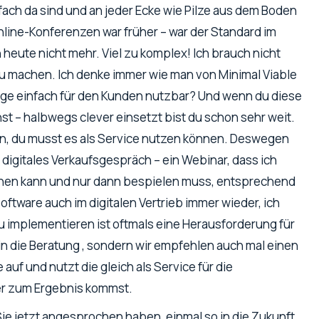
fach da sind und an jeder Ecke wie Pilze aus dem Boden
Online-Konferenzen war früher – war der Standard im
eute nicht mehr. Viel zu komplex! Ich brauch nicht
 machen. Ich denke immer wie man von Minimal Viable
nge einfach für den Kunden nutzbar? Und wenn du diese
st – halbwegs clever einsetzt bist du schon sehr weit.
n, du musst es als Service nutzen können. Deswegen
n digitales Verkaufsgespräch – ein Webinar, dass ich
uchen kann und nur dann bespielen muss, entsprechend
 Software auch im digitalen Vertrieb immer wieder, ich
u implementieren ist oftmals eine Herausforderung für
in die Beratung , sondern wir empfehlen auch mal einen
f und nutzt die gleich als Service für die
ler zum Ergebnis kommst.
Sie jetzt angesprochen haben, einmal so in die Zukunft