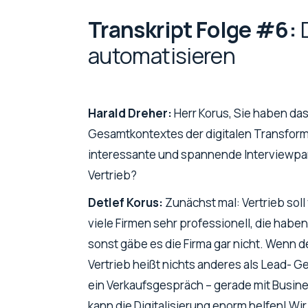
Transkript Folge #6:
D
automatisieren
Harald Dreher:
Herr Korus, Sie haben das
Gesamtkontextes der digitalen Transfor
interessante und spannende Interviewpar
Vertrieb?
Detlef Korus:
Zunächst mal: Vertrieb sol
viele Firmen sehr professionell, die haben 
sonst gäbe es die Firma gar nicht. Wenn der
Vertrieb heißt nichts anderes als Lead-
ein Verkaufsgespräch – gerade mit Busin
kann die Digitalisierung enorm helfen! Wir 