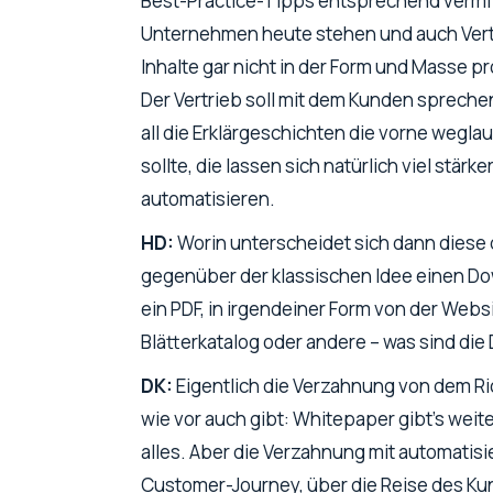
Best-Practice-Tipps entsprechend vermitt
Unternehmen heute stehen und auch Vertri
Inhalte gar nicht in der Form und Masse p
Der Vertrieb soll mit dem Kunden sprech
all die Erklärgeschichten die vorne weglau
sollte, die lassen sich natürlich viel stärk
automatisieren.
HD:
Worin unterscheidet sich dann diese d
gegenüber der klassischen Idee einen Do
ein PDF, in irgendeiner Form von der Web
Blätterkatalog oder andere – was sind die 
DK:
Eigentlich die Verzahnung von dem R
wie vor auch gibt: Whitepaper gibt’s weite
alles. Aber die Verzahnung mit automatis
Customer-Journey, über die Reise des Kun