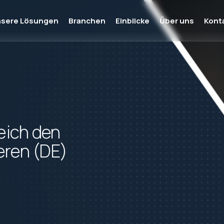
sere Lösungen
Branchen
Einblicke
Über uns
Kont
Medizintechnik
Sicherstellung von Compliance, Sicherheit
und Innovation in der Medizintechnik
eich den
Bauwesen & Entwicklung
ieren (DE)
Management komplexer Projekte, Kosten
und Einhaltung von
Nachhaltigkeitsstandards
Technik
Integration von Design, Produktion und
regulatorischen Anforderungen