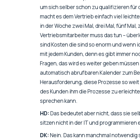
um sich selber schon zu qualifizieren fü
macht es dem Vertrieb einfach viel leichte
in der Woche zwei Mal, drei Mal, fünf Mal,
Vertriebsmitarbeiter muss das tun – überl
sind Kosten die sind so enorm und wenn i
mit jedem Kunden, denn es gibt immer noc
Fragen, das wird es weiter geben müssen 
automatisch abrufbaren Kalender zum Beisp
Herausforderung, diese Prozesse so weit w
des Kunden ihm die Prozesse zu erleichter
sprechen kann.
HD:
Das bedeutet aber nicht, dass sie se
sitzen nicht in der IT und programmieren
DK:
Nein. Das kann manchmal notwendig sein