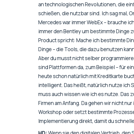
an technologischen Revolutionen, die ein
schießen, die nutzbar sind. Ich sag mal, 
Mercedes war immer WebEx – brauche ich h
immer den Bentley um bestimmte Dinge zu
Product spricht: Mache ich bestimmte Di
Dinge – die Tools, die dazu benutzen kann
Aber du musst nicht selber programmiere
sind Plattformen da, zum Beispiel – für ei
heute schon natürlich mit Kreditkarte b
intelligent. Das heißt, natürlich nutze ich
muss auch wissen wie ich es nutze. Das z
Firmen am Anfang. Da gehen wir nicht nur 
Workshop oder setzt bestimmte Prozesse au
Implementierung direkt, damit du schnel
HD:
Wenn sie den
digitalen Vertrieb
, den 