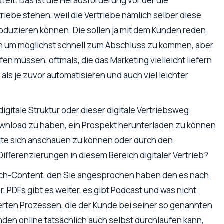
elt. Das ist die Herausforderung vor der die
ebe stehen, weil die Vertriebe nämlich selber diese
roduzieren können. Die sollen ja mit dem Kunden reden.
en um möglichst schnell zum Abschluss zu kommen, aber
fen müssen, oftmals, die das Marketing vielleicht liefern
er als je zuvor automatisieren und auch viel leichter
igitale Struktur oder dieser digitale Vertriebsweg
wnload zu haben, ein Prospekt herunterladen zu können
site sich anschauen zu können oder durch den
Differenzierungen in diesem Bereich digitaler Vertrieb?
ich-Content, den Sie angesprochen haben den es nach
r, PDFs gibt es weiter, es gibt Podcast und was nicht
ierten Prozessen, die der Kunde bei seiner so genannten
den online tatsächlich auch selbst durchlaufen kann,