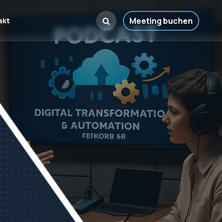
Meeting buchen
akt
Pharma & Biowissenschaften
Validierung, Rückverfolgbarkeit und
Compliance in der Pharma- und Life-
Sciences-Branche
Lebensmittel & Getränke
Von der Rückverfolgbarkeit von Allergenen
bis zur saisonalen Nachfrageprognose
Start-ups
Agile und kosteneffiziente Skalierung von
Betriebsabläufen