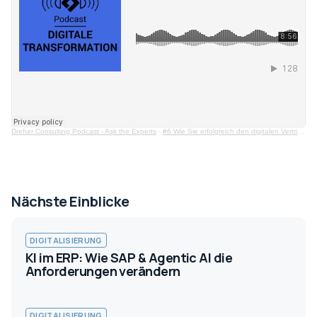
Dreher Consulting Podcast - Ask the Experts
·
#6 Wie Sie erfolgreich den digitalen Vertrieb automatisieren
Nächste Einblicke
DIGITALISIERUNG
KI im ERP: Wie SAP & Agentic AI die
Anforderungen verändern
DIGITALISIERUNG