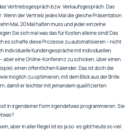
r das Vertriebsgespräch bzw. Verkaufsgespräch. Das
r. Wenn der Vertrieb jedes Mal die gleiche Präsentation
 zehn Mal, 20 Mal halten muss und jeder einzelne
egen Sie sich mal was das für Kosten alleine sind! Das
ch es schaffe diese Prozesse zu automatisieren – nicht
h individuelle Kundengespräche mit individuellen
– aber eine Online-Konferenz zu schicken, über einen
iel, einen öffentlichen Kalender. Das ist doch die
ie möglich zu optimieren, mit dem Blick aus der Brille
n, damit er leichter mit jemandem qualifizierten
lbst in irgendeiner Form irgendetwas programmieren. Sie
 etwas?
, aber in aller Regel ist es ja so: es gibt heute so viel