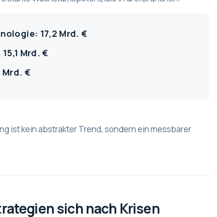
ologie: 17,2 Mrd. €
 15,1 Mrd. €
 Mrd. €
ung ist kein abstrakter Trend, sondern ein messbarer
ategien sich nach Krisen