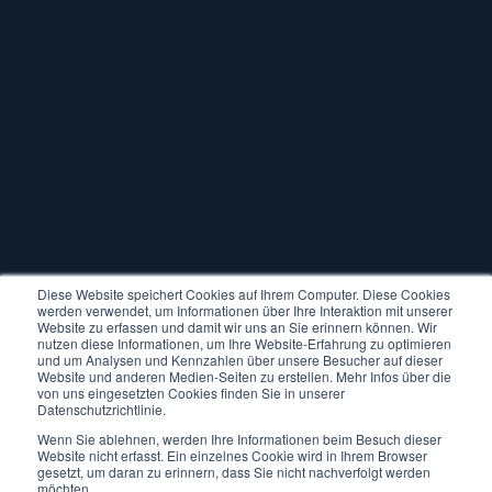
Diese Website speichert Cookies auf Ihrem Computer. Diese Cookies
werden verwendet, um Informationen über Ihre Interaktion mit unserer
Website zu erfassen und damit wir uns an Sie erinnern können. Wir
nutzen diese Informationen, um Ihre Website-Erfahrung zu optimieren
und um Analysen und Kennzahlen über unsere Besucher auf dieser
Website und anderen Medien-Seiten zu erstellen. Mehr Infos über die
von uns eingesetzten Cookies finden Sie in unserer
Datenschutzrichtlinie.
Wenn Sie ablehnen, werden Ihre Informationen beim Besuch dieser
Website nicht erfasst. Ein einzelnes Cookie wird in Ihrem Browser
gesetzt, um daran zu erinnern, dass Sie nicht nachverfolgt werden
möchten.